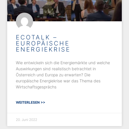
ECOTALK –
EUROPÄISCHE
ENERGIEKRISE
Wie entwickeln sich die Energiemärkte und welche
Auswirkungen sind realistisch betrachtet in
Österreich und Europa zu erwarten? Die
europäische Energiekrise war das Thema des
Wirtschaftsgesprächs
WEITERLESEN >>
20. Juni 2022