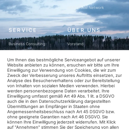
FINNCHAM Network
SERVICE
ÜBER UNS
Business Consulting
Vorstand
Business Matching
Geschichte
Um Ihnen das bestmögliche Serviceangebot auf unserer
Website anbieten zu können, ersuchen wir bitte um Ihre
Newsletter
Datenschutz
Einwilligung zur Verwendung von Cookies, die wir zum
Zweck der Verbesserung unseres Auftritts einsetzen, zur
Impressum
Analyse des Besucherverhaltens oder zur Bereitstellung
von Inhalten von sozialen Medien verwenden. Hierbei
werden personenbezogene Daten verarbeitet. Ihre
Einwilligung umfasst gemäß Art 49 Abs. 1 lit. a DSGVO
ABONNIEREN
auch die in den Datenschutzerklärung dargestellten
Übermittlungen an Empfänger in Staaten ohne
Angemessenheitsbeschluss nach Art 45 DSGVO bzw.
ohne geeignete Garantien nach Art 46 DSGVO. Sie
können Ihre Einwilligung jederzeit widerrufen. Mit Klick
auf "Annehmen" stimmen Sie der Speicherung von allen