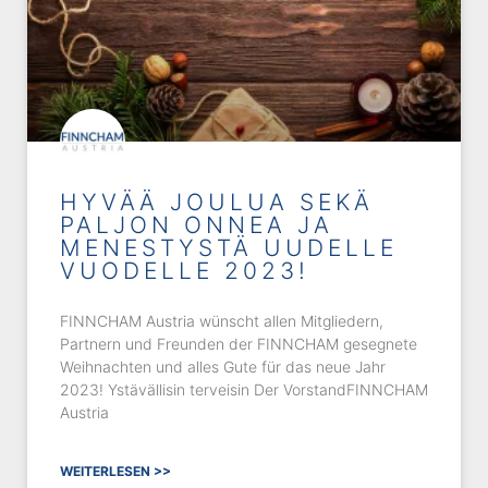
HYVÄÄ JOULUA SEKÄ
PALJON ONNEA JA
MENESTYSTÄ UUDELLE
VUODELLE 2023!
FINNCHAM Austria wünscht allen Mitgliedern,
Partnern und Freunden der FINNCHAM gesegnete
Weihnachten und alles Gute für das neue Jahr
2023! Ystävällisin terveisin Der VorstandFINNCHAM
Austria
WEITERLESEN >>