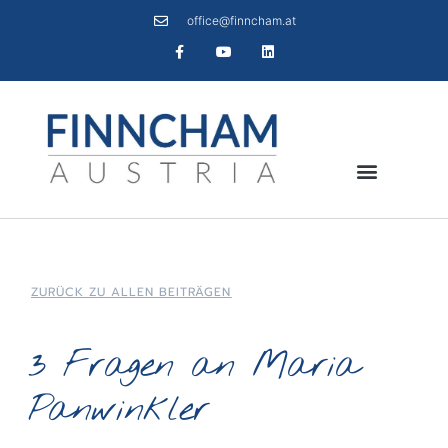
office@finncham.at
ZURÜCK ZU ALLEN BEITRÄGEN
3 Fragen an Maria
Panwinkler