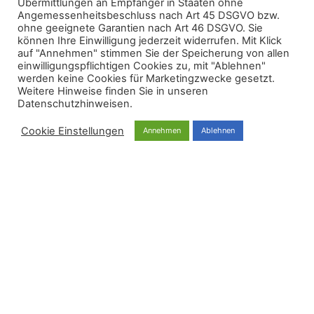
Übermittlungen an Empfänger in Staaten ohne
In welchen Bereichen bietet Metso Outotec spezielle
Angemessenheitsbeschluss nach Art 45 DSGVO bzw.
Lösungen ? Maria Panwinkler von Metso Outotec
ohne geeignete Garantien nach Art 46 DSGVO. Sie
Austria GmbH informiert über innovative Lösungen
können Ihre Einwilligung jederzeit widerrufen. Mit Klick
und das Verständnis zu „Planet positive“.
auf "Annehmen" stimmen Sie der Speicherung von allen
einwilligungspflichtigen Cookies zu, mit "Ablehnen"
werden keine Cookies für Marketingzwecke gesetzt.
Weitere Hinweise finden Sie in unseren
Datenschutzhinweisen.
Cookie Einstellungen
Annehmen
Ablehnen
FINNCHAM Austria
FINNCHAM Austria
03/09/2022
16:40
MITGLIEDER
PARTNER
Mitglied werden
Botschaft