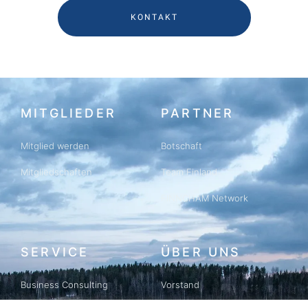
KONTAKT
MITGLIEDER
PARTNER
Mitglied werden
Botschaft
Mitgliedschaften
Team Finland
FINNCHAM Network
SERVICE
ÜBER UNS
Business Consulting
Vorstand