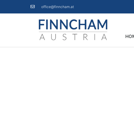
office@finncham.at
HO