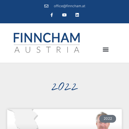
office@finncham.at
2022
2022