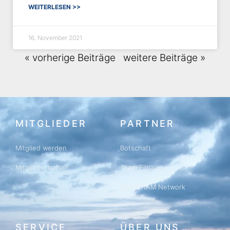
WEITERLESEN >>
16. November 2021
« vorherige Beiträge
weitere Beiträge »
MITGLIEDER
PARTNER
Mitglied werden
Botschaft
Mitgliedschaften
Team Finland
FINNCHAM Network
SERVICE
ÜBER UNS