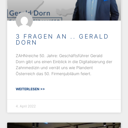
3 FRAGEN AN .. GERALD
DORN
ZAHNreiche 50. Jahre: Geschäftsführer Gerald
Dorn gibt uns einen Einblick in die Digitalisierung der
Zahnmedizin und verrät uns wie Plandent
Österreich das 50. Firmenjubiläum feiert.
WEITERLESEN >>
4. April 2022