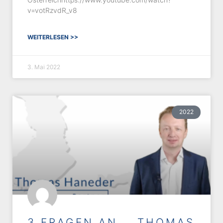
v=votRzvdR_v8
WEITERLESEN >>
3. Mai 2022
2022
3 FRAGEN AN .. THOMAS