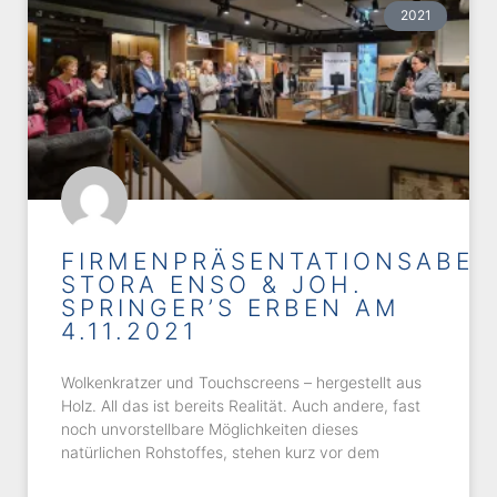
2021
FIRMENPRÄSENTATIONSABE
STORA ENSO & JOH.
SPRINGER’S ERBEN AM
4.11.2021
Wolkenkratzer und Touchscreens – hergestellt aus
Holz. All das ist bereits Realität. Auch andere, fast
noch unvorstellbare Möglichkeiten dieses
natürlichen Rohstoffes, stehen kurz vor dem