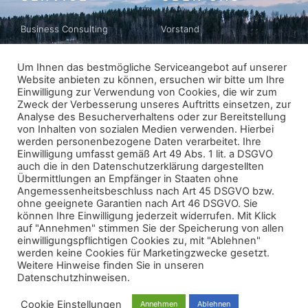
Business Consulting
Vorstand
Business Matching
Geschichte
Um Ihnen das bestmögliche Serviceangebot auf unserer
Website anbieten zu können, ersuchen wir bitte um Ihre
Newsletter
Datenschutz
Einwilligung zur Verwendung von Cookies, die wir zum
Zweck der Verbesserung unseres Auftritts einsetzen, zur
Impressum
Analyse des Besucherverhaltens oder zur Bereitstellung
von Inhalten von sozialen Medien verwenden. Hierbei
werden personenbezogene Daten verarbeitet. Ihre
Einwilligung umfasst gemäß Art 49 Abs. 1 lit. a DSGVO
ABONNIEREN
auch die in den Datenschutzerklärung dargestellten
Übermittlungen an Empfänger in Staaten ohne
Angemessenheitsbeschluss nach Art 45 DSGVO bzw.
ohne geeignete Garantien nach Art 46 DSGVO. Sie
können Ihre Einwilligung jederzeit widerrufen. Mit Klick
auf "Annehmen" stimmen Sie der Speicherung von allen
einwilligungspflichtigen Cookies zu, mit "Ablehnen"
werden keine Cookies für Marketingzwecke gesetzt.
© 2026 - FINNCHAM Austria
Weitere Hinweise finden Sie in unseren
All rights reserved
Datenschutzhinweisen.
powered
by
lawvision​​
Cookie Einstellungen
Annehmen
Ablehnen