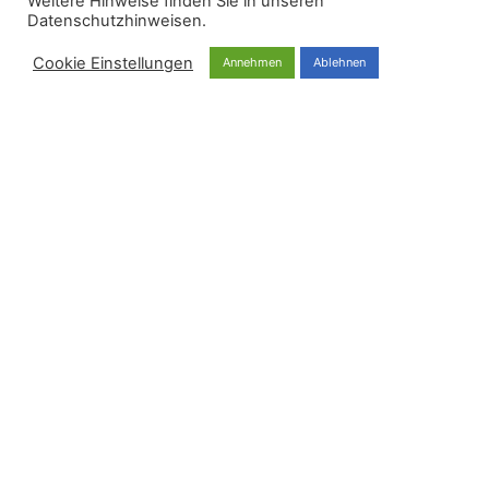
Weitere Hinweise finden Sie in unseren
Datenschutzhinweisen.
Cookie Einstellungen
Annehmen
Ablehnen
FINNCHAM Austria
FINNCHAM Austria
09/07/2022
22:03