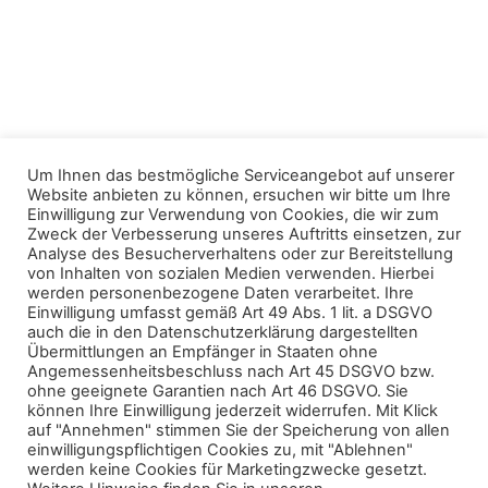
Um Ihnen das bestmögliche Serviceangebot auf unserer
Website anbieten zu können, ersuchen wir bitte um Ihre
Einwilligung zur Verwendung von Cookies, die wir zum
Zweck der Verbesserung unseres Auftritts einsetzen, zur
Analyse des Besucherverhaltens oder zur Bereitstellung
von Inhalten von sozialen Medien verwenden. Hierbei
Fasziniert von Holz als (Zukunfts-)Material ist auch
werden personenbezogene Daten verarbeitet. Ihre
der Geschäftsführer von Stora Enso Wood
Einwilligung umfasst gemäß Art 49 Abs. 1 lit. a DSGVO
Products und Obmann des Fachverbands der
auch die in den Datenschutzerklärung dargestellten
Übermittlungen an Empfänger in Staaten ohne
Holzindustrie Österreichs, Herbert Jöbstl. Er verrät
Angemessenheitsbeschluss nach Art 45 DSGVO bzw.
uns warum das Baumaterial der Stunde eine große
ohne geeignete Garantien nach Art 46 DSGVO. Sie
Zukunft hat und wie die Holzindustrie Finnland und
können Ihre Einwilligung jederzeit widerrufen. Mit Klick
Österreich verbindet. Ein 3 Fragen -Videointerview
auf "Annehmen" stimmen Sie der Speicherung von allen
mit Herbert Jöbstl, dem Geschäftsführer Stora
einwilligungspflichtigen Cookies zu, mit "Ablehnen"
Enso Wood Products, ist online.
werden keine Cookies für Marketingzwecke gesetzt.