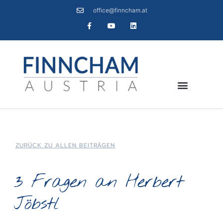
office@finncham.at
ZURÜCK ZU ALLEN BEITRÄGEN
3 Fragen an Herbert
Jöbstl