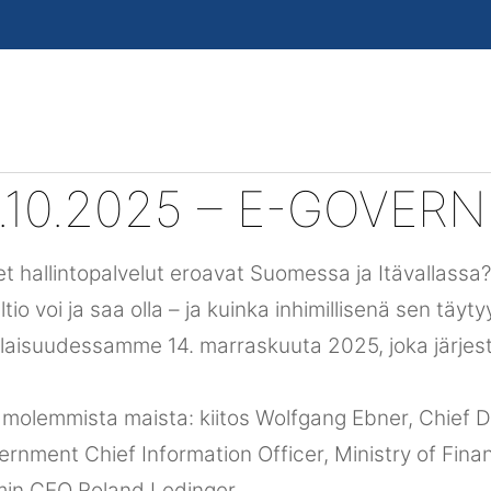
.10.2025 – E-GOVER
iset hallintopalvelut eroavat Suomessa ja Itävallass
ltio voi ja saa olla – ja kuinka inhimillisenä sen täyt
tilaisuudessamme 14. marraskuuta 2025, joka järjes
at molemmista maista: kiitos Wolfgang Ebner, Chief 
nment Chief Information Officer, Ministry of Fina
in CEO Roland Ledinger.