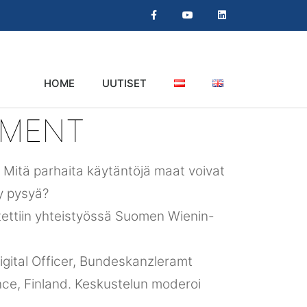
HOME
UUTISET
NMENT
a? Mitä parhaita käytäntöjä maat voivat
yy pysyä?
tettiin yhteistyössä Suomen Wienin-
Digital Officer, Bundeskanzleramt
nce, Finland. Keskustelun moderoi