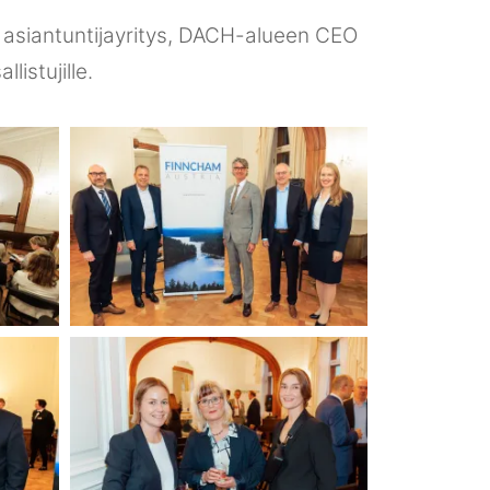
n asiantuntijayritys, DACH-alueen CEO
listujille.