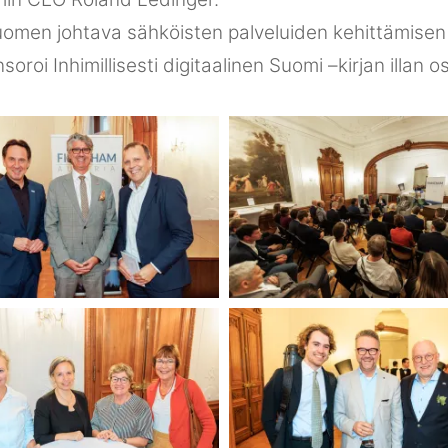
Suomen johtava sähköisten palveluiden kehittämise
oi Inhimillisesti digitaalinen Suomi –kirjan illan osal