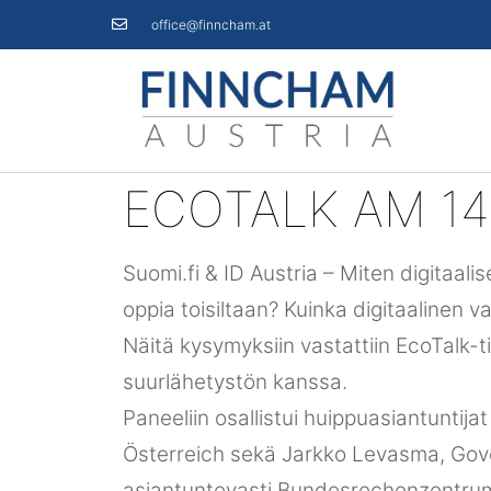
office@finncham.at
ECOTALK AM 14
Suomi.fi & ID Austria – Miten digitaal
oppia toisiltaan? Kuinka digitaalinen va
Näitä kysymyksiin vastattiin EcoTalk-
suurlähetystön kanssa.
Paneeliin osallistui huippuasiantuntij
Österreich sekä Jarkko Levasma, Gover
asiantuntevasti Bundesrechenzentrum