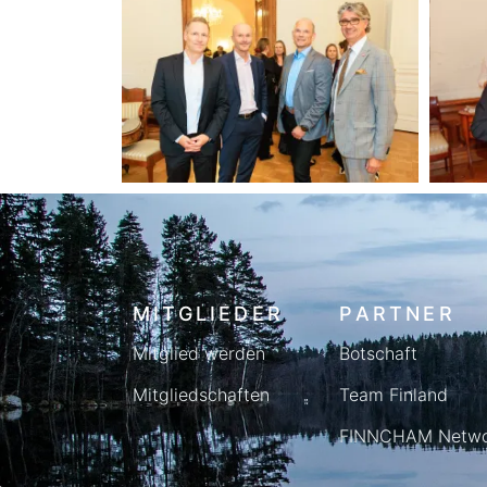
MITGLIEDER
PARTNER
Mitglied werden
Botschaft
Mitgliedschaften
Team Finland
FINNCHAM Netwo