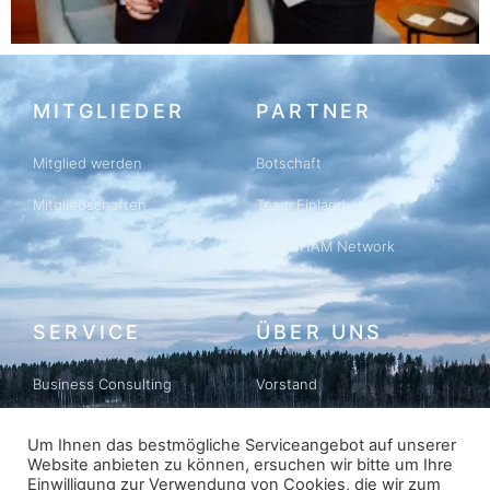
MITGLIEDER
PARTNER
Mitglied werden
Botschaft
Mitgliedschaften
Team Finland
FINNCHAM Network
SERVICE
ÜBER UNS
Business Consulting
Vorstand
Business Matching
Geschichte
Um Ihnen das bestmögliche Serviceangebot auf unserer
Website anbieten zu können, ersuchen wir bitte um Ihre
Newsletter
Datenschutz
Einwilligung zur Verwendung von Cookies, die wir zum