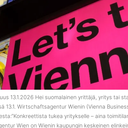
us 13.1.2026 Hei suomalainen yrittäjä, yritys tai st
13.1. Wirtschaftsagentur Wienin (Vienna Business 
sta:“Konkreettista tukea yritykselle – aina toimitila
entur Wien on Wienin kaupungin keskeinen elinkeino