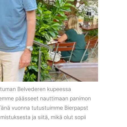
htuman Belvederen kupeessa
 olemme päässeet nauttimaan panimon
. Tänä vuonna tutustuimme Bierpapst
tuksesta ja siitä, mikä olut sopii