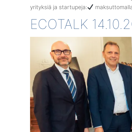
yrityksiä ja startupeja:
maksuttomalla
ECOTALK 14.10