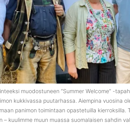
erinteeksi muodostuneen ”Summer Welcome” -tapa
panimon kukkivassa puutarhassa. Aiempina vuosina
umaan panimon toimintaan opastetuilla kierroksilla
n – kuulimme muun muassa suomalaisen sahdin valmis