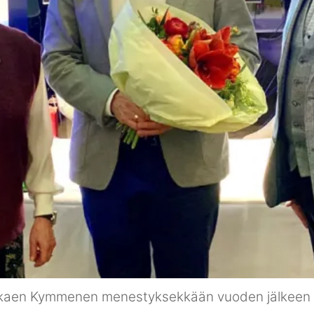
 alkaen Kymmenen menestyksekkään vuoden jälkeen