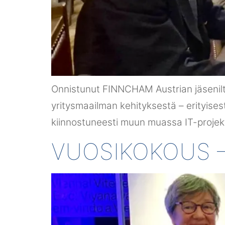
Onnistunut FINNCHAM Austrian jäsenilta 
yritysmaailman kehityksestä – erityisesti
kiinnostuneesti muun muassa IT-projekt
VUOSIKOKOUS – 