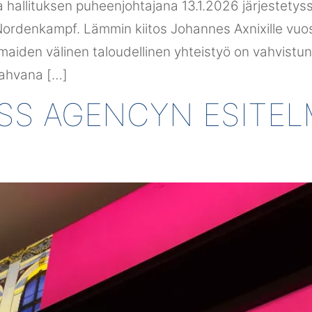
hallituksen puheenjohtajana 13.1.2026 järjestety
-Nordenkampf. Lämmin kiitos Johannes Axnixille vu
maiden välinen taloudellinen yhteistyö on vahvistu
vahvana […]
SS AGENCYN ESITEL