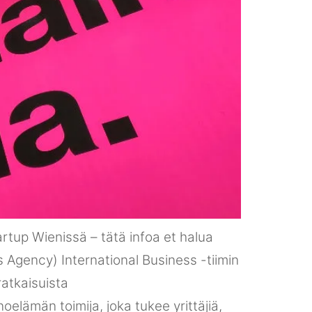
artup Wienissä – tätä infoa et halua
Agency) International Business -tiimin
ratkaisuista
elämän toimija, joka tukee yrittäjiä,