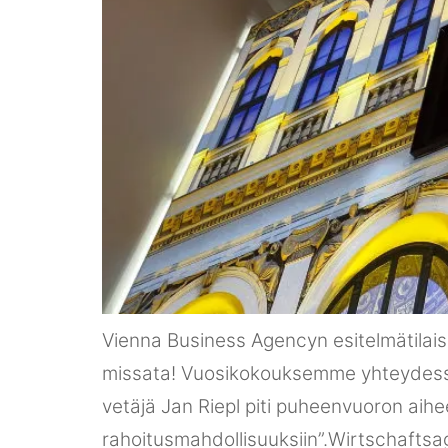
Vienna Business Agencyn esitelmätilaisu
missata! Vuosikokouksemme yhteydessä 
vetäjä Jan Riepl piti puheenvuoron aihee
rahoitusmahdollisuuksiin”.Wirtschaftsag