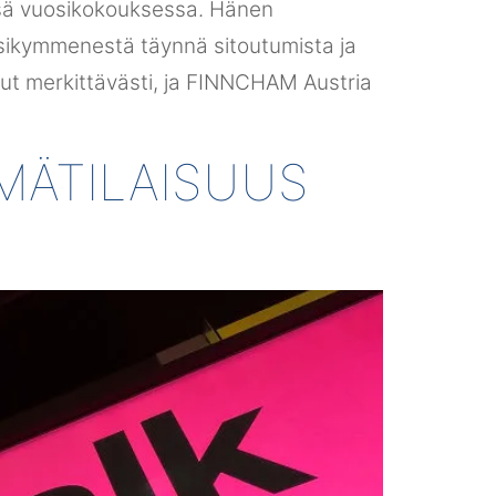
ssä vuosikokouksessa. Hänen
osikymmenestä täynnä sitoutumista ja
nut merkittävästi, ja FINNCHAM Austria
MÄTILAISUUS