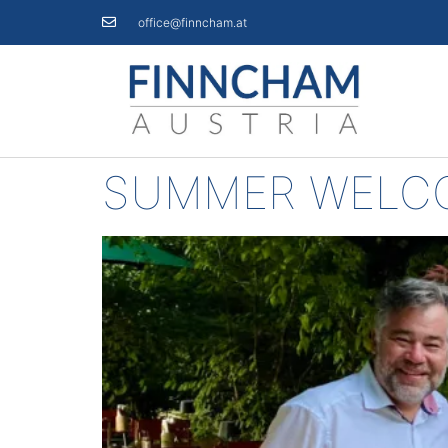
office@finncham.at
SUMMER WELCO