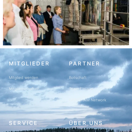
MITGLIEDER
PARTNER
Mitglied werden
Botschaft
Mitgliedschaften
Team Finland
FINNCHAM Network
SERVICE
ÜBER UNS