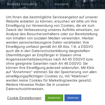
Business Consulting
Vorstand
Business Matching
Geschichte
Um Ihnen das bestmögliche Serviceangebot auf unserer
Website anbieten zu können, ersuchen wir bitte um Ihre
Newsletter
Datenschutz
Einwilligung zur Verwendung von Cookies, die wir zum
Zweck der Verbesserung unseres Auftritts einsetzen, zur
Impressum
Analyse des Besucherverhaltens oder zur Bereitstellung
von Inhalten von sozialen Medien verwenden. Hierbei
werden personenbezogene Daten verarbeitet. Ihre
Einwilligung umfasst gemäß Art 49 Abs. 1 lit. a DSGVO
ABONNIEREN
auch die in den Datenschutzerklärung dargestellten
Übermittlungen an Empfänger in Staaten ohne
Angemessenheitsbeschluss nach Art 45 DSGVO bzw.
ohne geeignete Garantien nach Art 46 DSGVO. Sie
können Ihre Einwilligung jederzeit widerrufen. Mit Klick
auf "Annehmen" stimmen Sie der Speicherung von allen
einwilligungspflichtigen Cookies zu, mit "Ablehnen"
werden keine Cookies für Marketingzwecke gesetzt.
© 2026 - FINNCHAM Austria
Weitere Hinweise finden Sie in unseren
All rights reserved
Datenschutzhinweisen.
powered
by
lawvision​​
Cookie Einstellungen
Annehmen
Ablehnen