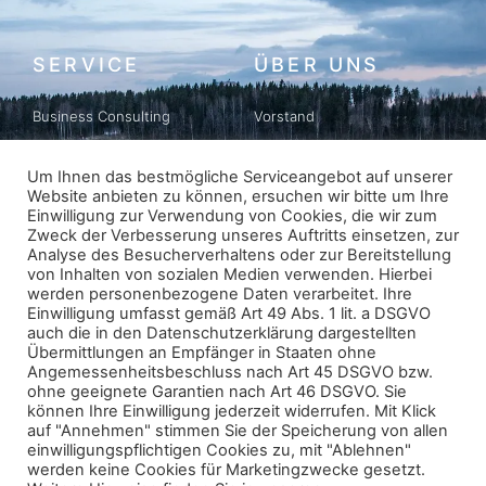
SERVICE
ÜBER UNS
Business Consulting
Vorstand
Business Matching
Geschichte
Um Ihnen das bestmögliche Serviceangebot auf unserer
Website anbieten zu können, ersuchen wir bitte um Ihre
Newsletter
Datenschutz
Einwilligung zur Verwendung von Cookies, die wir zum
Zweck der Verbesserung unseres Auftritts einsetzen, zur
Impressum
Analyse des Besucherverhaltens oder zur Bereitstellung
von Inhalten von sozialen Medien verwenden. Hierbei
werden personenbezogene Daten verarbeitet. Ihre
Einwilligung umfasst gemäß Art 49 Abs. 1 lit. a DSGVO
ABONNIEREN
auch die in den Datenschutzerklärung dargestellten
Übermittlungen an Empfänger in Staaten ohne
Angemessenheitsbeschluss nach Art 45 DSGVO bzw.
ohne geeignete Garantien nach Art 46 DSGVO. Sie
können Ihre Einwilligung jederzeit widerrufen. Mit Klick
auf "Annehmen" stimmen Sie der Speicherung von allen
einwilligungspflichtigen Cookies zu, mit "Ablehnen"
werden keine Cookies für Marketingzwecke gesetzt.
© 2026 - FINNCHAM Austria