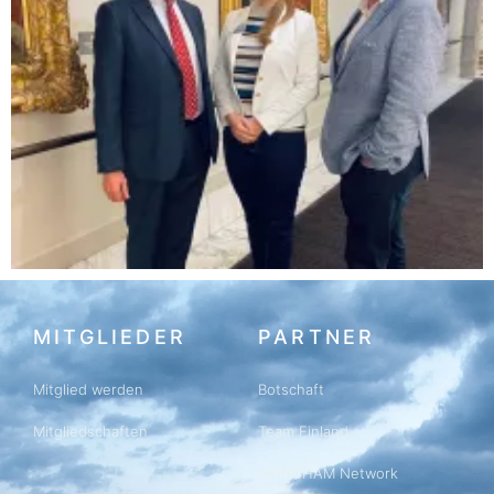
MITGLIEDER
PARTNER
Mitglied werden
Botschaft
Mitgliedschaften
Team Finland
FINNCHAM Network