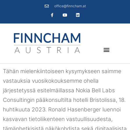
office@finncham.at
Tähän mielenkiintoiseen kysymykseen saimme
vastauksia vuosikokouksemme ohella
järjestetyssä esitelmäillassa Nokia Bell Labs
Consultingin pääkonsultilta hotelli Bristolissa, 18.
huhtikuuta 2023. Ronald Hasenberger luennoi
kasvavan tietoliikenteen vastuullisuudesta,
tämänhetkisistä näkökohdista sekä digitaalisista