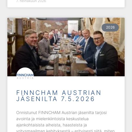
7. heinäkuun 2026
2026
FINNCHAM AUSTRIAN
JÄSENILTA 7.5.2026
Onnistunut FINNCHAM Austrian jäsenilta tarjosi
avointa ja mielenkiintoista keskustelua
ajankohtaisista aiheista, haasteista ja
yritysmaailman kehityksestä – erityisesti siitä, miten