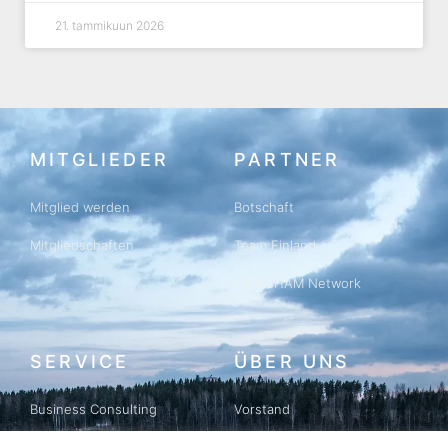
21. tammikuun 2026
MITGLIEDER
PARTNER
Mitglied werden
Botschaft
Mitgliedschaften
Team Finland
FINNCHAM Network
SERVICE
ÜBER UNS
Business Consulting
Vorstand
Business Matching
Geschichte