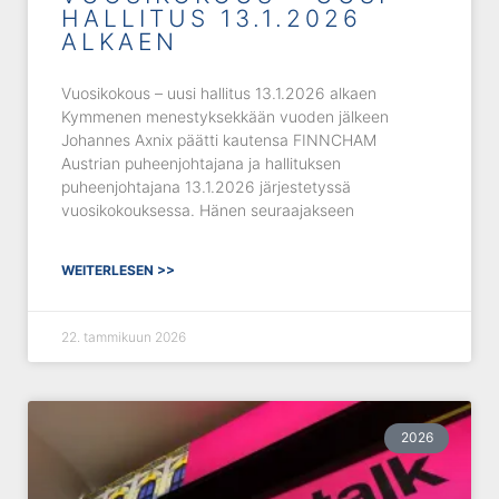
HALLITUS 13.1.2026
ALKAEN
Vuosikokous – uusi hallitus 13.1.2026 alkaen
Kymmenen menestyksekkään vuoden jälkeen
Johannes Axnix päätti kautensa FINNCHAM
Austrian puheenjohtajana ja hallituksen
puheenjohtajana 13.1.2026 järjestetyssä
vuosikokouksessa. Hänen seuraajakseen
WEITERLESEN >>
22. tammikuun 2026
2026