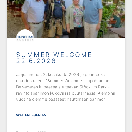
SUMMER WELCOME
22.6.2026
Järjestimme 22. kesäkuuta 2026 jo perinteeksi
muodostuneen ”Summer Welcome” -tapahtuman
Belvederen kupeessa sijaitsevan Stöckl im Park -
ravintolapanimon kukkivassa puutarhassa. Aiempina
vuosina olemme päässeet nauttimaan panimon
WEITERLESEN >>