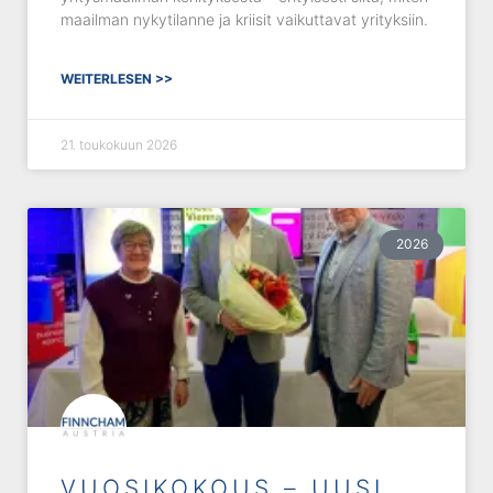
maailman nykytilanne ja kriisit vaikuttavat yrityksiin.
WEITERLESEN >>
21. toukokuun 2026
2026
VUOSIKOKOUS – UUSI