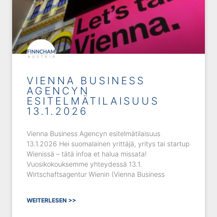
VIENNA BUSINESS
AGENCYN
ESITELMÄTILAISUUS
13.1.2026
Vienna Business Agencyn esitelmätilaisuus
13.1.2026 Hei suomalainen yrittäjä, yritys tai startup
Wienissä – tätä infoa et halua missata!
Vuosikokouksemme yhteydessä 13.1.
Wirtschaftsagentur Wienin (Vienna Business
WEITERLESEN >>