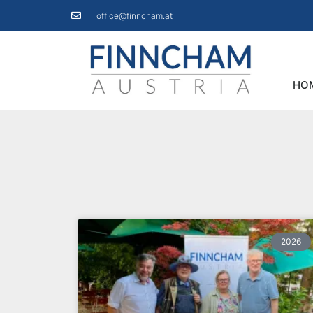
office@finncham.at
HO
2026