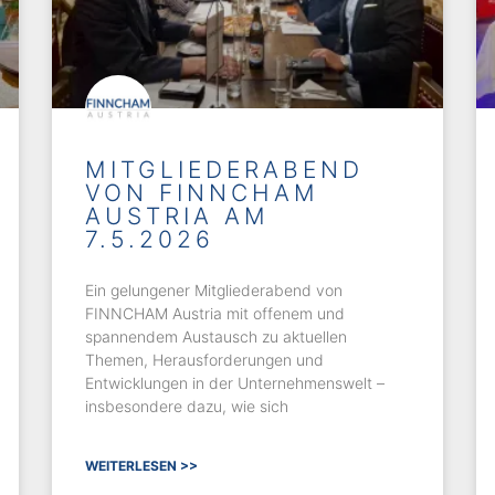
MITGLIEDERABEND
VON FINNCHAM
AUSTRIA AM
7.5.2026
Ein gelungener Mitgliederabend von
FINNCHAM Austria mit offenem und
spannendem Austausch zu aktuellen
Themen, Herausforderungen und
Entwicklungen in der Unternehmenswelt –
insbesondere dazu, wie sich
WEITERLESEN >>