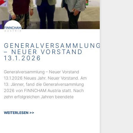
GENERALVERSAMMLUNG
– NEUER VORSTAND
13.1.2026
Generalversammlung – Neuer Vorstand
13.1.2026 Neues Jahr. Neuer Vorstand. Am
13. Jänner, fand die Generalversammlung
2026 von FINNCHAM Austria statt. Nach
zehn erfolgreichen Jahren beendete
WEITERLESEN >>