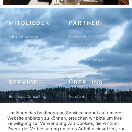
MITGLIEDER
PARTNER
Mitglied werden
Botschaft
Mitgliedschaften
Team Finland
FINNCHAM Network
SERVICE
ÜBER UNS
Business Consulting
Vorstand
Business Matching
Geschichte
Um Ihnen das bestmögliche Serviceangebot auf unserer
Website anbieten zu können, ersuchen wir bitte um Ihre
Newsletter
Datenschutz
Einwilligung zur Verwendung von Cookies, die wir zum
Zweck der Verbesserung unseres Auftritts einsetzen, zur
Impressum