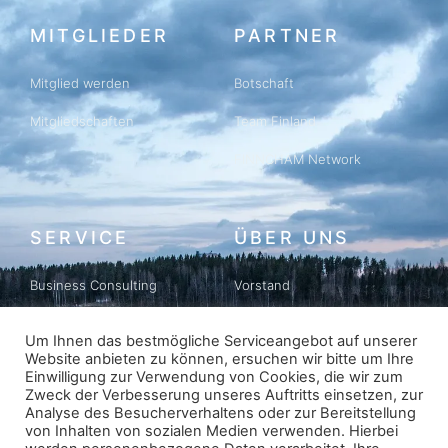
MITGLIEDER
PARTNER
Mitglied werden
Botschaft
Mitgliedschaften
Team Finland
FINNCHAM Network
SERVICE
ÜBER UNS
Business Consulting
Vorstand
Business Matching
Geschichte
Um Ihnen das bestmögliche Serviceangebot auf unserer
Website anbieten zu können, ersuchen wir bitte um Ihre
Newsletter
Datenschutz
Einwilligung zur Verwendung von Cookies, die wir zum
Zweck der Verbesserung unseres Auftritts einsetzen, zur
Impressum
Analyse des Besucherverhaltens oder zur Bereitstellung
von Inhalten von sozialen Medien verwenden. Hierbei