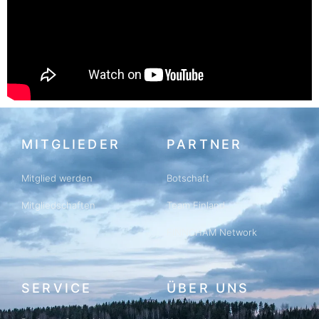
MITGLIEDER
PARTNER
Mitglied werden
Botschaft
Mitgliedschaften
Team Finland
FINNCHAM Network
SERVICE
ÜBER UNS