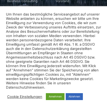
Business Consulting
Vorstand
Business Matching
Geschichte
Um Ihnen das bestmögliche Serviceangebot auf unserer
Website anbieten zu können, ersuchen wir bitte um Ihre
Newsletter
Datenschutz
Einwilligung zur Verwendung von Cookies, die wir zum
Zweck der Verbesserung unseres Auftritts einsetzen, zur
Impressum
Analyse des Besucherverhaltens oder zur Bereitstellung
von Inhalten von sozialen Medien verwenden. Hierbei
werden personenbezogene Daten verarbeitet. Ihre
Einwilligung umfasst gemäß Art 49 Abs. 1 lit. a DSGVO
ABONNIEREN
auch die in den Datenschutzerklärung dargestellten
Übermittlungen an Empfänger in Staaten ohne
Angemessenheitsbeschluss nach Art 45 DSGVO bzw.
ohne geeignete Garantien nach Art 46 DSGVO. Sie
können Ihre Einwilligung jederzeit widerrufen. Mit Klick
auf "Annehmen" stimmen Sie der Speicherung von allen
einwilligungspflichtigen Cookies zu, mit "Ablehnen"
werden keine Cookies für Marketingzwecke gesetzt.
© 2026 - FINNCHAM Austria
Weitere Hinweise finden Sie in unseren
All rights reserved
Datenschutzhinweisen.
powered
by
lawvision​​
Cookie Einstellungen
Annehmen
Ablehnen