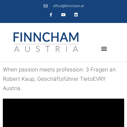
office@finncham.at
When passion meets profession: 3 Fragen an
Robert Kaup, Geschäftsführer TietoEVRY
Austria.