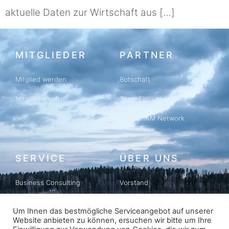
aktuelle Daten zur Wirtschaft aus […]
MITGLIEDER
PARTNER
Mitglied werden
Botschaft
Mitgliedschaften
Team Finland
FINNCHAM Network
SERVICE
ÜBER UNS
Business Consulting
Vorstand
Business Matching
Geschichte
Um Ihnen das bestmögliche Serviceangebot auf unserer
Website anbieten zu können, ersuchen wir bitte um Ihre
Newsletter
Datenschutz