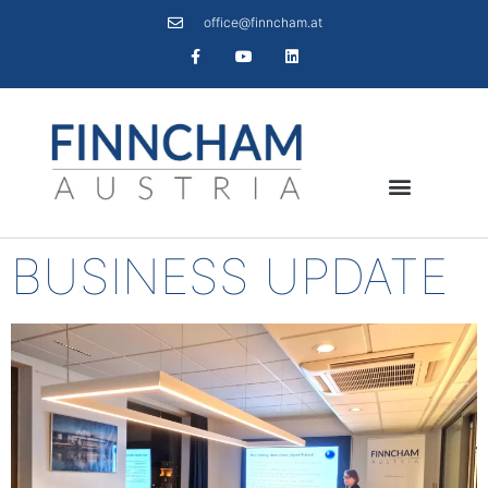
office@finncham.at
BUSINESS UPDATE